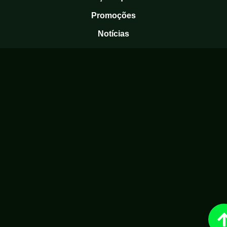
Promoções
Notícias