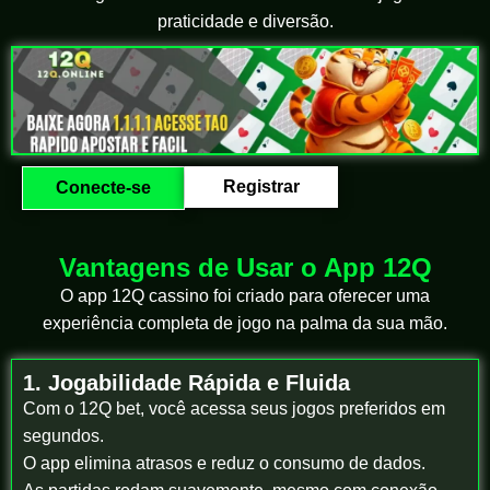
praticidade e diversão.
Registrar
Conecte-se
Vantagens de Usar o App 12Q
O app 12Q cassino foi criado para oferecer uma
experiência completa de jogo na palma da sua mão.
1. Jogabilidade Rápida e Fluida
Com o 12Q bet, você acessa seus jogos preferidos em
segundos.
O app elimina atrasos e reduz o consumo de dados.