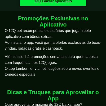
12Q Baixar aplicativo
Promoções Exclusivas no
Aplicativo
O 12Q bet recompensa os usuários que jogam pelo
aplicativo com bônus extras.
Ao instalar o app, você ganha ofertas exclusivas de boas-
vindas, rodadas grátis e cashback.
Além disso, há promoções semanais para quem aposta
com frequência nos 12Q jogos.
O app também envia notificações sobre novos eventos e
torneios especiais
Dicas e Truques para Aproveitar o
App
Quer aproveitar o máximo do 12Q baixar app?