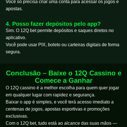
Você só precisa criar uma conta para acessar os jogos e
apostas.
4. Posso fazer depósitos pelo app?
Sim. O 12Q bet permite depósitos e saques diretos no
aplicativo.
Você pode usar PIX, boleto ou carteiras digitais de forma
segura.
Conclusão – Baixe o 12Q Cassino e
Comece a Ganhar
O 12Q cassino é a melhor escolha para quem quer jogar
em qualquer lugar com rapidez e segurança.
Baixar o app é simples, e você terá acesso imediato a
centenas de jogos, apostas esportivas e promoções
exclusivas.
Com o 12Q bet, tudo está ao alcance das suas mãos —