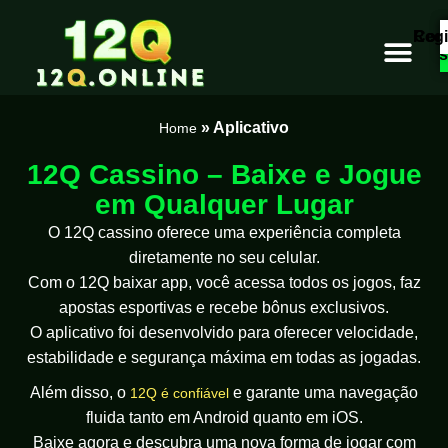
Regi
Cone
s
Caça Níqueis
»
Aplicativo
Home
12Q Cassino – Baixe e Jogue
em Qualquer Lugar
O 12Q cassino oferece uma experiência completa
diretamente no seu celular.
Com o 12Q baixar app, você acessa todos os jogos, faz
apostas esportivas e recebe bônus exclusivos.
O aplicativo foi desenvolvido para oferecer velocidade,
estabilidade e segurança máxima em todas as jogadas.
Além disso, o
e garante uma navegação
12Q é confiável
fluida tanto em Android quanto em iOS.
Baixe agora e descubra uma nova forma de jogar com