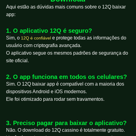
Aqui estão as dúvidas mais comuns sobre o 12Q baixar
app:
1. O aplicativo 12Q é seguro?
Sim, o
e protege todas as informações do
12Q é confiável
usuário com criptografia avançada.
O aplicativo segue os mesmos padrões de segurança do
site oficial.
2. O app funciona em todos os celulares?
Sim. O 12Q baixar app é compatível com a maioria dos
dispositivos Android e iOS modernos.
Ele foi otimizado para rodar sem travamentos.
3. Preciso pagar para baixar o aplicativo?
Não. O download do 12Q cassino é totalmente gratuito.