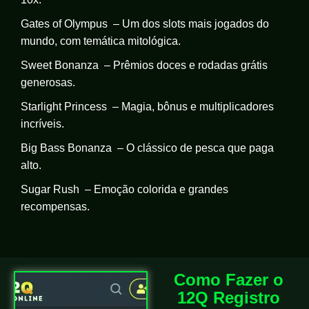
Gates of Olympus – Um dos slots mais jogados do
mundo, com temática mitológica.
Sweet Bonanza – Prêmios doces e rodadas grátis
generosas.
Starlight Princess – Magia, bônus e multiplicadores
incríveis.
Big Bass Bonanza – O clássico de pesca que paga
alto.
Sugar Rush – Emoção colorida e grandes
recompensas.
Como Fazer o
12Q Registro