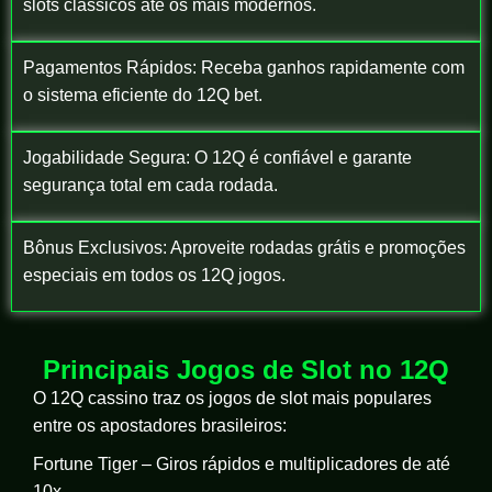
slots clássicos até os mais modernos.
Pagamentos Rápidos: Receba ganhos rapidamente com
o sistema eficiente do 12Q bet.
Jogabilidade Segura: O 12Q é confiável e garante
segurança total em cada rodada.
Bônus Exclusivos: Aproveite rodadas grátis e promoções
especiais em todos os 12Q jogos.
Principais Jogos de Slot no 12Q
O 12Q cassino traz os jogos de slot mais populares
entre os apostadores brasileiros:
Fortune Tiger – Giros rápidos e multiplicadores de até
10x.