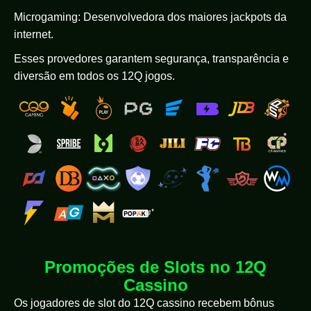
Microgaming: Desenvolvedora dos maiores jackpots da
internet.
Esses provedores garantem segurança, transparência e
diversão em todos os 12Q jogos.
Promoções de Slots no 12Q
Cassino
Os jogadores de slot do 12Q cassino recebem bônus