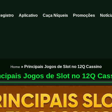
egistro
Aplicativo
Caça Níqueis
Promoções
Notíci
»
Principais Jogos de Slot no 12Q Cassino
Home
ncipais Jogos de Slot no 12Q Cas