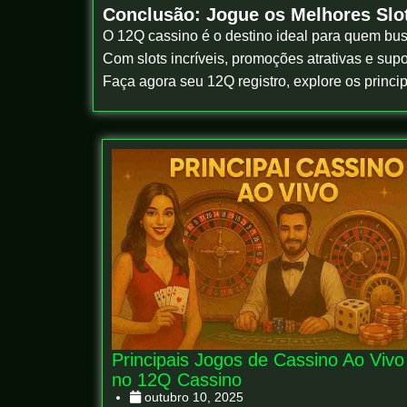
Conclusão: Jogue os Melhores Slo
O 12Q cassino é o destino ideal para quem bu
Com slots incríveis, promoções atrativas e supo
Faça agora seu 12Q registro, explore os princi
Principais Jogos de Cassino Ao Vivo
no 12Q Cassino
outubro 10, 2025