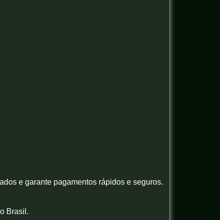
e dados e garante pagamentos rápidos e seguros.
 Brasil.