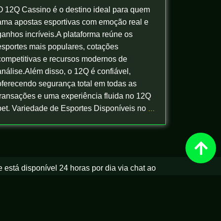
O 12Q Cassino é o destino ideal para quem
ama apostas esportivas com emoção real e
ganhos incríveis.A plataforma reúne os
esportes mais populares, cotações
competitivas e recursos modernos de
análise.Além disso, o 12Q é confiável,
oferecendo segurança total em todas as
transações e uma experiência fluida no 12Q
bet. Variedade de Esportes Disponíveis no
…
stá disponível 24 horas por dia via chat ao
ônus é resolvida em poucos minutos, com total
as